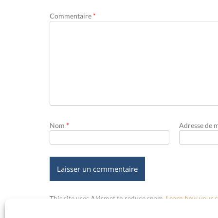
Commentaire
*
Nom
*
Adresse de 
This site uses Akismet to reduce spam.
Learn how your c