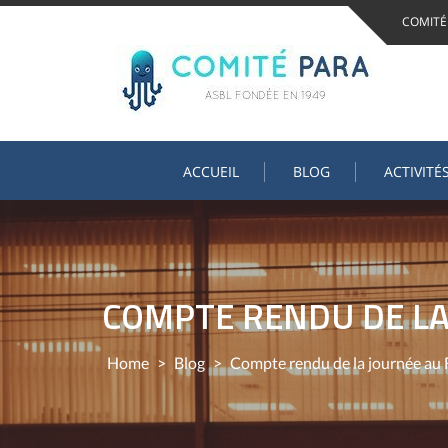
Skip
COMITÉ
to
content
ACCUEIL
BLOG
ACTIVITÉ
COMPTE RENDU DE LA
Home
>
Blog
>
Compte rendu de la journée au