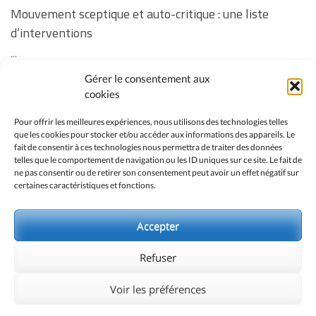
Mouvement sceptique et auto-critique : une liste
d’interventions
...
Gérer le consentement aux
Revoir la soirée « Vos questions sur la vaccination des
cookies
enfants » ainsi que les réponses manquantes à
Pour offrir les meilleures expériences, nous utilisons des technologies telles
certaines questions
que les cookies pour stocker et/ou accéder aux informations des appareils. Le
fait de consentir à ces technologies nous permettra de traiter des données
...
telles que le comportement de navigation ou les ID uniques sur ce site. Le fait de
ne pas consentir ou de retirer son consentement peut avoir un effet négatif sur
certaines caractéristiques et fonctions.
No event found!
Accepter
Refuser
Voir les préférences
© 2026 COMITÉ PARA | WORDPRESS THEME:
ENLIGHTEN