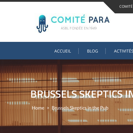
Skip
COMITÉ
to
content
ACCUEIL
BLOG
ACTIVITÉ
BRUSSELS SKEPTICS I
Home
>
Brussels Skeptics in the Pub