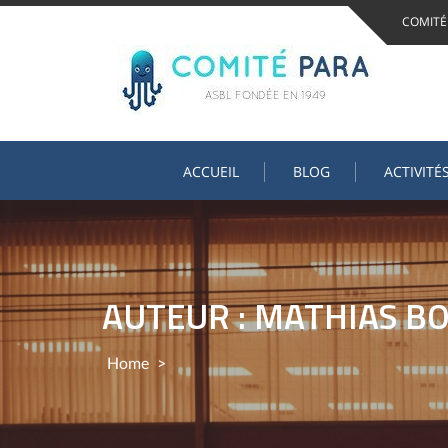
Skip
COMITÉ
to
content
ACCUEIL
BLOG
ACTIVITÉ
AUTEUR : MATHIAS B
Home
>