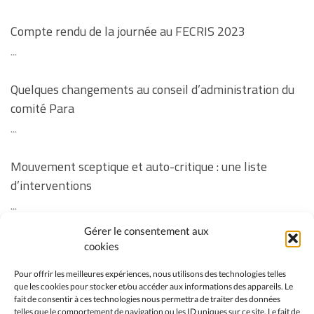
Compte rendu de la journée au FECRIS 2023
...
Quelques changements au conseil d’administration du
comité Para
...
Mouvement sceptique et auto-critique : une liste
d’interventions
...
Gérer le consentement aux
Revoir la soirée « Vos questions sur la vaccination des
cookies
enfants » ainsi que les réponses manquantes à
Pour offrir les meilleures expériences, nous utilisons des technologies telles
certaines questions
que les cookies pour stocker et/ou accéder aux informations des appareils. Le
fait de consentir à ces technologies nous permettra de traiter des données
...
telles que le comportement de navigation ou les ID uniques sur ce site. Le fait de