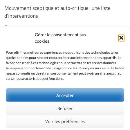
Mouvement sceptique et auto-critique : une liste
d’interventions
...
Gérer le consentement aux
Revoir la soirée « Vos questions sur la vaccination des
cookies
enfants » ainsi que les réponses manquantes à
Pour offrir les meilleures expériences, nous utilisons des technologies telles
certaines questions
que les cookies pour stocker et/ou accéder aux informations des appareils. Le
fait de consentir à ces technologies nous permettra de traiter des données
...
telles que le comportement de navigation ou les ID uniques sur ce site. Le fait de
ne pas consentir ou de retirer son consentement peut avoir un effet négatif sur
No event found!
certaines caractéristiques et fonctions.
Accepter
Refuser
Voir les préférences
© 2026 COMITÉ PARA | WORDPRESS THEME:
ENLIGHTEN