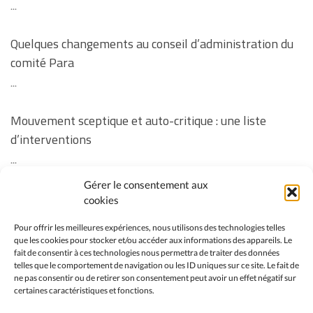
...
Quelques changements au conseil d’administration du
comité Para
...
Mouvement sceptique et auto-critique : une liste
d’interventions
...
Gérer le consentement aux
Revoir la soirée « Vos questions sur la vaccination des
cookies
enfants » ainsi que les réponses manquantes à
Pour offrir les meilleures expériences, nous utilisons des technologies telles
certaines questions
que les cookies pour stocker et/ou accéder aux informations des appareils. Le
fait de consentir à ces technologies nous permettra de traiter des données
...
telles que le comportement de navigation ou les ID uniques sur ce site. Le fait de
ne pas consentir ou de retirer son consentement peut avoir un effet négatif sur
No event found!
certaines caractéristiques et fonctions.