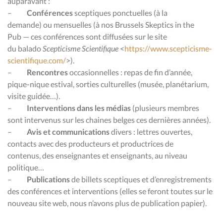
auparavant
:
–
Conférences
sceptiques
ponctuelles
(
à la
demande
)
ou
mensuelle
s
(
à nos
Brussels
Skeptics in the
Pub
— c
es conférences sont diffusées sur le site
du
b
alado
Scepticisme Scientifique
<
https://www.scepticisme-
scientifique.com/
>).
–
Rencontres
occasionnelles : repas de fin d’année,
pique-nique estival, sorties culturelles (musée, planétarium,
visite guidée…).
–
Intervention
s
dans les médias
(plusieurs membres
sont intervenus sur les chaines belges ces dernières années)
.
–
Avis et communications
divers
:
lettres ouvertes,
contact
s
avec des producteurs
et productrices
de
contenus,
des enseignantes et enseignants,
au niveau
politique…
–
Publication
s
de billets sceptiques et d’enregistrements
des
conférences et interventions
(
elles se feront toutes
sur le
nouveau site web, nous n’avons plus de publication papier)
.