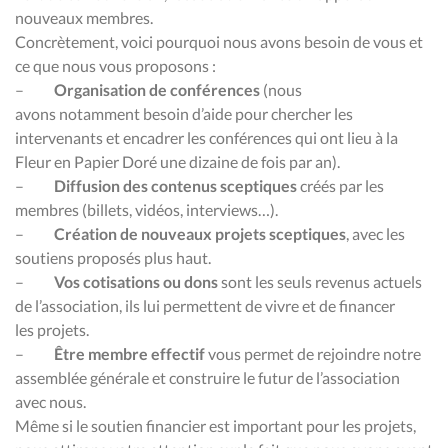
nouveaux membres.
C
oncrètement, voici pourquoi nous avons besoin de vous et
ce que nous vous proposons :
–
Organisation de conférences
(nous
avons
notamment
besoin d’aide pour chercher les
intervenants et encadrer les conférences qui ont lieu à la
Fleur en Papier Doré
une dizaine de
fois par an)
.
–
Diffusion d
es
contenu
s
sceptique
s
créé
s
par les
membres (billets, vidéos, interviews…)
.
–
Création de nouveaux projets sceptiques
, avec les
soutiens proposés plus haut
.
–
Vos cotisations ou dons
sont les seuls revenus actuels
de l’association,
i
ls lui permettent de vivre et de financer
les
projets
.
–
Être membre effectif
vous permet de r
ejoindre notre
assemblée générale et construire le futur de l’association
avec nous
.
Même si
le soutien financier est important pour le
s projets,