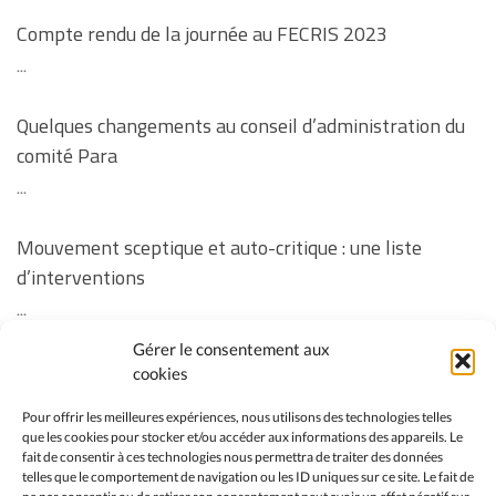
Compte rendu de la journée au FECRIS 2023
...
Quelques changements au conseil d’administration du
comité Para
...
Mouvement sceptique et auto-critique : une liste
d’interventions
...
Gérer le consentement aux
Revoir la soirée « Vos questions sur la vaccination des
cookies
enfants » ainsi que les réponses manquantes à
Pour offrir les meilleures expériences, nous utilisons des technologies telles
certaines questions
que les cookies pour stocker et/ou accéder aux informations des appareils. Le
fait de consentir à ces technologies nous permettra de traiter des données
...
telles que le comportement de navigation ou les ID uniques sur ce site. Le fait de