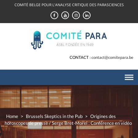
Skip
COMITÉ BELGE POUR L'ANALYSE CRITIQUE DES PARASCIENCES
to
content
CONTACT
contact@comitepara.be
Home
>
Brussels Skeptics in the Pub
>
Origines des
horoscopes de presse / Serge Bret-Morel : Conférence en vidéo