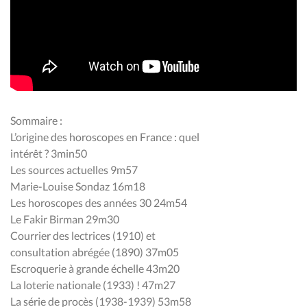
Sommaire :
L’origine des horoscopes en France : quel
intérêt ? 3min50
Les sources actuelles 9m57
Marie-Louise Sondaz 16m18
Les horoscopes des années 30 24m54
Le Fakir Birman 29m30
Courrier des lectrices (1910) et
consultation abrégée (1890) 37m05
Escroquerie à grande échelle 43m20
La loterie nationale (1933) ! 47m27
La série de procès (1938-1939) 53m58