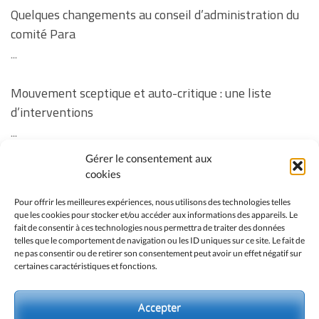
Quelques changements au conseil d’administration du
comité Para
...
Mouvement sceptique et auto-critique : une liste
d’interventions
...
Gérer le consentement aux
Revoir la soirée « Vos questions sur la vaccination des
cookies
enfants » ainsi que les réponses manquantes à
Pour offrir les meilleures expériences, nous utilisons des technologies telles
certaines questions
que les cookies pour stocker et/ou accéder aux informations des appareils. Le
fait de consentir à ces technologies nous permettra de traiter des données
...
telles que le comportement de navigation ou les ID uniques sur ce site. Le fait de
ne pas consentir ou de retirer son consentement peut avoir un effet négatif sur
certaines caractéristiques et fonctions.
No event found!
Accepter