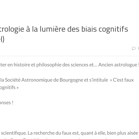
rologie à la lumière des biais cognitifs
l)
ter en histoire et philosophie des sciences
et… Ancien astrologue 
à
la Société Astronomique de Bourgogne
et s’intitule » C’est faux
ognitifs »
onses !
scienti­fique. La recherche du faux est, quant à elle, bien plus ai­sée