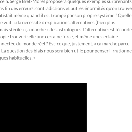
ur cela. Serge Bret-Morel proposera quelques exemples surpre­nants
s fin des erreurs, contradictions et autres énormités qu’on trouve
 satisfait même quand il est trom­pé par son propre système ? Quelle
e voit ici la nécessité d’ex­plications alternatives (bien plus
is stérile « ça marche » des astro­logues. L’alternative est féconde
logie trouve-t-elle une certaine force, et même une certaine
onnectée du monde réel ? Est-ce que, justement, « ça marche parce
 ? La question des biais nous sera bien utile pour penser l’irrationne
es habituelles. »