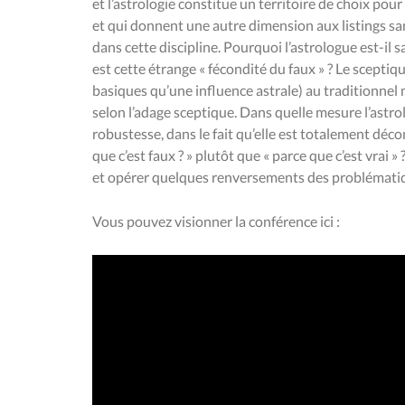
et l’astrologie constitue un territoire de choix po
et qui donnent une autre dimension aux listings san
dans cette discipline. Pourquoi l’astrologue est-il
est cette étrange « fé­condité du faux » ? Le sceptiqu
basiques qu’une influence astrale) au traditionnel ma
selon l’adage sceptique. Dans quelle mesure l’astro
robustesse, dans le fait qu’elle est totalement déc
que c’est faux ? » plutôt que « parce que c’est vrai »
et opérer quelques renversements des problématiqu
Vous pouvez visionner la conférence ici :