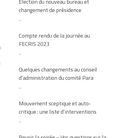
Election du nouveau bureau et
changement de présidence
...
Compte rendu de la journée au
FECRIS 2023
0
...
!
Quelques changements au conseil
d’administration du comité Para
...
Mouvement sceptique et auto-
critique : une liste d’interventions
...
Revoir la soirée « Vos questions sur la