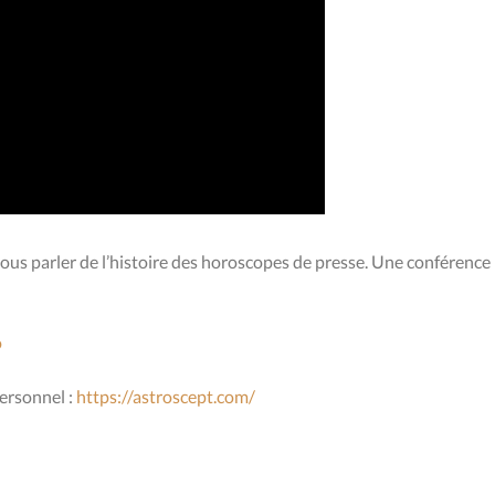
ous parler de l’histoire des horoscopes de presse. Une conférence
o
ersonnel :
https://astroscept.com/