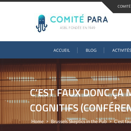
Skip
COMITÉ
to
content
ACCUEIL
BLOG
ACTIVITÉ
C’EST FAUX DONC ÇA M
COGNITIFS (CONFÉRE
Home
>
Brussels Skeptics in the Pub
>
C’est fa