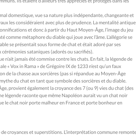
uns. Ils étaient d’ailleurs très appréciés et protégés dans les
nimal domestique, vue sa nature plus indépendante, changeante et
iévaux les considéraient avec plus de prudence. La mentalité antique
rsonnifications et donc à partir du Haut Moyen-Âge, l’image du jeu
ienté comme métaphore du diable qui joue avec l’âme. L’allégorie se
able se présentait sous forme de chat et était adoré par ses
x cérémonies sataniques (adorés ou sacrifiés).
 n’ait jamais été commise contre les chats. En fait, la légende de
pale « Vox in Rama » de Grégoire IX de 1233 n’est qu’un faux
usion de la chasse aux sorcières (pas si répandue au Moyen-Âge
 mythe du chat en tant que symbole des sorcières et du diable.
ge, provient également la croyance des 7 (ou 9) vies du chat (des
Une légende raconte que même Napoléon aurait vu un chat noir
que le chat noir porte malheur en France et porte bonheur en
rgé de croyances et superstitions. L’interprétation commune remont