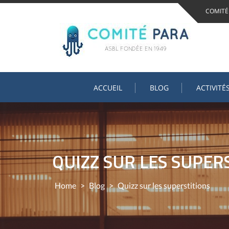
Skip
COMITÉ
to
content
ACCUEIL
BLOG
ACTIVITÉ
QUIZZ SUR LES SUPER
Home
>
Blog
>
Quizz sur les superstitions