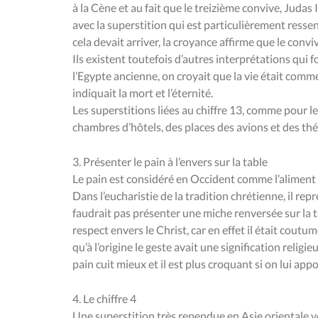
à la Cène et au fait que le treizième convive, Judas 
avec la superstition qui est particulièrement ressen
cela devait arriver, la croyance affirme que le convi
Ils existent toutefois d’autres interprétations qui 
l’Egypte ancienne, on croyait que la vie était comme
indiquait la mort et l’éternité.
Les superstitions liées au chiffre 13, comme pour l
chambres d’hôtels, des places des avions et des théâ
3. Présenter le pain à l’envers sur la table
Le pain est considéré en Occident comme l’aliment 
Dans l’eucharistie de la tradition chrétienne, il repr
faudrait pas présenter une miche renversée sur la t
respect envers le Christ, car en effet il était cout
qu’à l’origine le geste avait une signification relig
pain cuit mieux et il est plus croquant si on lui app
4. Le chiffre 4
Une superstition très rependue en Asie orientale v