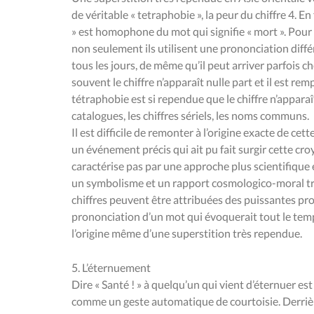
de véritable « tetraphobie », la peur du chiffre 4. En
» est homophone du mot qui signifie « mort ». Pour 
non seulement ils utilisent une prononciation différ
tous les jours, de même qu’il peut arriver parfois ch
souvent le chiffre n’apparaît nulle part et il est rem
tétraphobie est si rependue que le chiffre n’appara
catalogues, les chiffres sériels, les noms communs.
Il est difficile de remonter à l’origine exacte de ce
un événement précis qui ait pu fait surgir cette croy
caractérise pas par une approche plus scientifique
un symbolisme et un rapport cosmologico-moral très
chiffres peuvent être attribuées des puissantes pr
prononciation d’un mot qui évoquerait tout le te
l’origine même d’une superstition très rependue.
5. L’éternuement
Dire « Santé ! » à quelqu’un qui vient d’éternuer 
comme un geste automatique de courtoisie. Derrièr