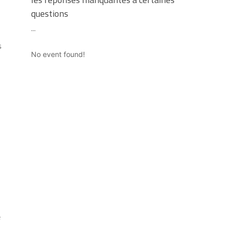
questions
...
s
No event found!
e