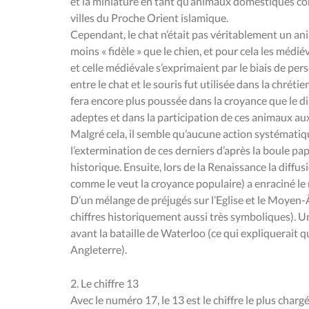
et la miniature en tant qu’animaux domestiques comm
villes du Proche Orient islamique.
Cependant, le chat n’était pas véritablement un a
moins « fidèle » que le chien, et pour cela les méd
et celle médiévale s’exprimaient par le biais de pe
entre le chat et le souris fut utilisée dans la chrét
fera encore plus poussée dans la croyance que le di
adeptes et dans la participation de ces animaux au
Malgré cela, il semble qu’aucune action systématique
l’extermination de ces derniers d’après la boule pa
historique. Ensuite, lors de la Renaissance la diff
comme le veut la croyance populaire) a enraciné le
D’un mélange de préjugés sur l’Eglise et le Moyen-Â
chiffres historiquement aussi très symboliques). 
avant la bataille de Waterloo (ce qui expliquerait 
Angleterre).
2. Le chiffre 13
Avec le numéro 17, le 13 est le chiffre le plus cha