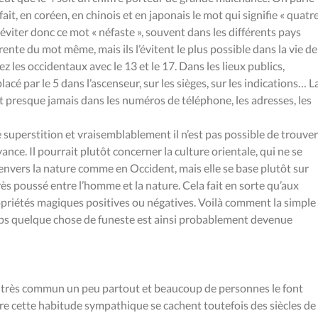
 fait, en coréen, en chinois et en japonais le mot qui signifie « quatr
éviter donc ce mot « néfaste », souvent dans les différents pays
ente du mot même, mais ils l’évitent le plus possible dans la vie de
ez les occidentaux avec le 13 et le 17. Dans les lieux publics,
placé par le 5 dans l’ascenseur, sur les sièges, sur les indications… L
ît presque jamais dans les numéros de téléphone, les adresses, les
tte superstition et vraisemblablement il n’est pas possible de trouver
ance. Il pourrait plutôt concerner la culture orientale, qui ne se
 envers la nature comme en Occident, mais elle se base plutôt sur
 poussé entre l’homme et la nature. Cela fait en sorte qu’aux
opriétés magiques positives ou négatives. Voilà comment la simple
mps quelque chose de funeste est ainsi probablement devenue
est très commun un peu partout et beaucoup de personnes le font
e cette habitude sympathique se cachent toutefois des siècles de