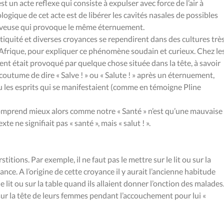
t un acte reflexe qui consiste à expulser avec force de l’air à
logique de cet acte est de libérer les cavités nasales de possibles
erveuse qui provoque le même éternuement.
tiquité et diverses croyances se rependirent dans des cultures trè
 l’Afrique, pour expliquer ce phénomène soudain et curieux. Chez le
ent était provoqué par quelque chose située dans la tête, à savoir
a coutume de dire « Salve ! » ou « Salute ! » après un éternuement,
 les esprits qui se manifestaient (comme en témoigne Pline
 comprend mieux alors comme notre « Santé » n’est qu’une mauvaise
te ne signifiait pas « santé », mais « salut ! ».
tions. Par exemple, il ne faut pas le mettre sur le lit ou sur la
ce. A l’origine de cette croyance il y aurait l’ancienne habitude
 lit ou sur la table quand ils allaient donner l’onction des malades
sur la tête de leurs femmes pendant l’accouchement pour lui «