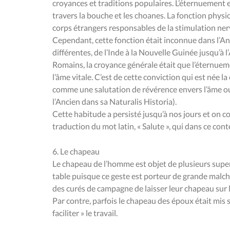
croyances et traditions populaires. L’éternuement es
travers la bouche et les choanes. La fonction physio
corps étrangers responsables de la stimulation n
Cependant, cette fonction était inconnue dans l’An
différentes, de l’Inde à la Nouvelle Guinée jusqu’à
Romains, la croyance générale était que l’éternuem
l’âme vitale. C’est de cette conviction qui est née l
comme une salutation de révérence envers l’âme ou
l’Ancien dans sa Naturalis Historia).
Cette habitude a persisté jusqu’à nos jours et on
traduction du mot latin, « Salute », qui dans ce contex
6. Le chapeau
Le chapeau de l’homme est objet de plusieurs supersti
table puisque ce geste est porteur de grande malchan
des curés de campagne de laisser leur chapeau sur le
Par contre, parfois le chapeau des époux était mis 
faciliter » le travail.