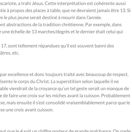
Iscariote, a trahi Jésus. Cette interprétation est cohérente aussi
tie à propos des places à table, que ne devraient jamais être 13. Si
ve le plus jeune serait destiné à mourir dans l’année.
font abstractions de la tradition chrétienne. Par exemple, dans
 une échelle de 13 marches/degrés et le dernier était celui qui
e 17, sont tellement répandues qu’il est souvent banni des
tres, etc.
par excellence et donc toujours traité avec beaucoup de respect.
ésente le corps du Christ. La superstition selon laquelle il ne
able viendrait de la croyance qu’un tel geste serait un manque de
ume de faire une croix sur les miches avant la cuisson. Probablement
ieuse, mais ensuite il s’est consolidé vraisemblablement parce que le
ose une crois avant cuisson.
eut que le 4 soit un chiffre porteur de grande malchance. On parle