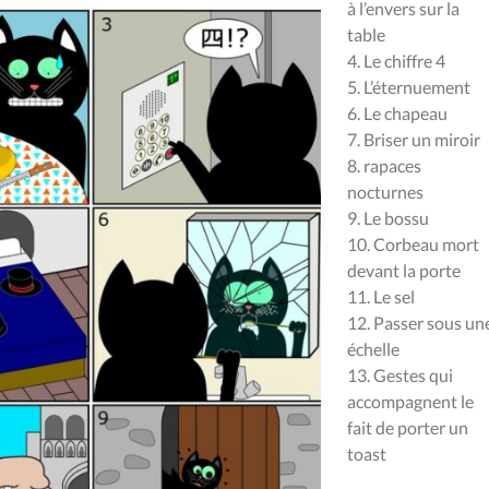
à l’envers sur la
table
4. Le chiffre 4
5. L’éternuement
6. Le chapeau
7. Briser un miroir
8. rapaces
nocturnes
9. Le bossu
10. Corbeau mort
devant la porte
11. Le sel
12. Passer sous un
échelle
13. Gestes qui
accompagnent le
fait de porter un
toast