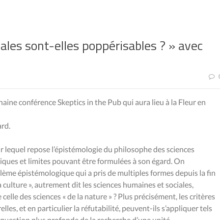
iales sont-elles poppérisables ? » avec
chaine conférence Skeptics in the Pub qui aura lieu à la Fleur en
rd.
sur lequel repose l’épistémologie du philosophe des sciences
tiques et limites pouvant être formulées à son égard. On
lème épistémologique qui a pris de multiples formes depuis la fin
la culture », autrement dit les sciences humaines et sociales,
celle des sciences « de la nature » ? Plus précisément, les critères
lles, et en particulier la réfutabilité, peuvent-ils s’appliquer tels
 question plus profonde de la recherche d’une unité