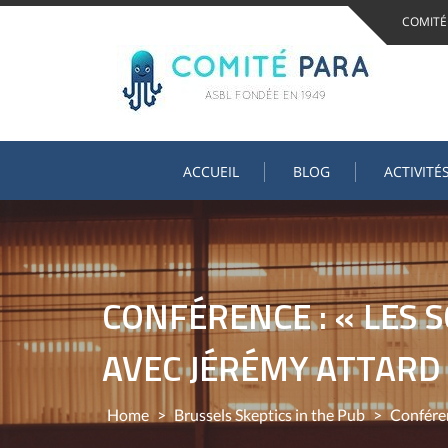
Skip
COMITÉ
to
content
ACCUEIL
BLOG
ACTIVITÉ
CONFÉRENCE : « LES 
AVEC JÉRÉMY ATTARD
Home
>
Brussels Skeptics in the Pub
>
Conféren