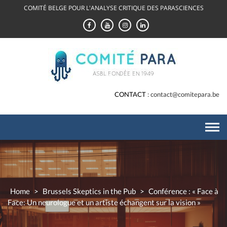
Skip
COMITÉ BELGE POUR L'ANALYSE CRITIQUE DES PARASCIENCES
to
content
CONTACT
contact@comitepara.be
Home
>
Brussels Skeptics in the Pub
>
Conférence : « Face à
Face: Un neurologue et un artiste échangent sur la vision »