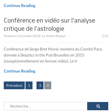
Continue Reading
Conférence en vidéo sur l’analyse
critique de l’astrologie
Posted on
3 novembre 2018
by
Jérémy Royaux
0
Conférence de Serge Bret Morel, membre du Comité Para,
donnée à Skeptics in the Pub Bruxelles en 2015
(exceptionnellement en format vidéo). Le tr
Continue Reading
Posts
Précédent
1
…
3
4
pagination
Rechercher :