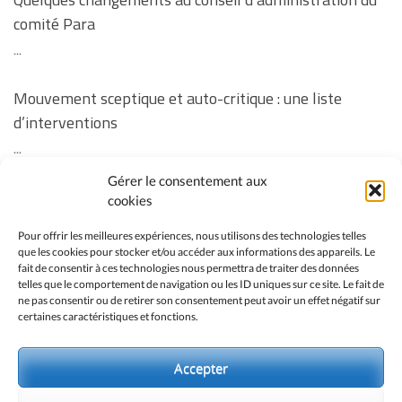
comité Para
...
Mouvement sceptique et auto-critique : une liste
d’interventions
...
Gérer le consentement aux
Revoir la soirée « Vos questions sur la vaccination des
cookies
enfants » ainsi que les réponses manquantes à
Pour offrir les meilleures expériences, nous utilisons des technologies telles
certaines questions
que les cookies pour stocker et/ou accéder aux informations des appareils. Le
fait de consentir à ces technologies nous permettra de traiter des données
...
telles que le comportement de navigation ou les ID uniques sur ce site. Le fait de
ne pas consentir ou de retirer son consentement peut avoir un effet négatif sur
certaines caractéristiques et fonctions.
No event found!
Accepter