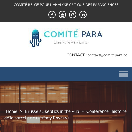
Skip
COMITÉ BELGE POUR L'ANALYSE CRITIQUE DES PARASCIENCES
to
content
CONTACT
contact@comitepara.be
Home
>
Brussels Skeptics in the Pub
>
Conférence : histoire
de la sorcellerie (Jérémy Royaux)