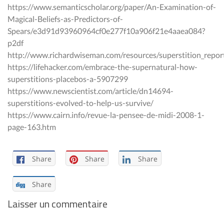
https://www.semanticscholar.org/paper/An-Examination-of-
Magical-Beliefs-as-Predictors-of-
Spears/e3d91d93960964cf0e277f10a906f21e4aaea084?
p2df
http://www.richardwiseman.com/resources/superstition_repor
https://lifehacker.com/embrace-the-supernatural-how-
superstitions-placebos-a-5907299
https://www.newscientist.com/article/dn14694-
superstitions-evolved-to-help-us-survive/
https://www.cairn.info/revue-la-pensee-de-midi-2008-1-
page-163.htm
Share
Share
Share
Share
Laisser un commentaire