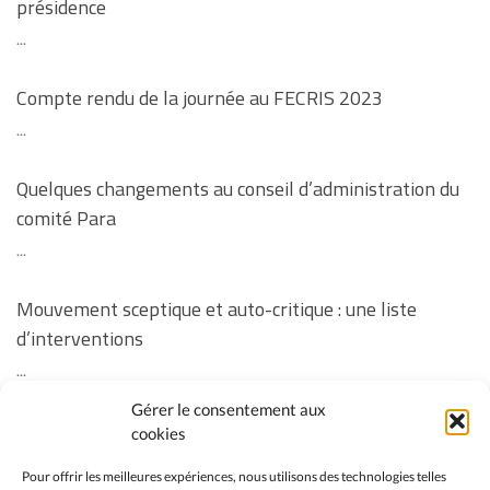
présidence
...
Compte rendu de la journée au FECRIS 2023
...
Quelques changements au conseil d’administration du
comité Para
...
Mouvement sceptique et auto-critique : une liste
d’interventions
...
Gérer le consentement aux
Revoir la soirée « Vos questions sur la vaccination des
cookies
enfants » ainsi que les réponses manquantes à
Pour offrir les meilleures expériences, nous utilisons des technologies telles
certaines questions