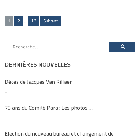
Posts
1
2
…
13
Suivant
pagination
Rechercher :
DERNIÈRES NOUVELLES
Décès de Jacques Van Rillaer
...
75 ans du Comité Para : Les photos …
...
Election du nouveau bureau et changement de